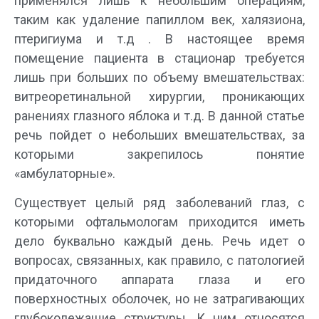
применялся лишь к небольшим операциям,
таким как удаление папиллом век, халязиона,
птеригиума и т.д . В настоящее время
помещение пациента в стационар требуется
лишь при больших по объему вмешательствах:
витреоретинальной хирургии, проникающих
ранениях глазного яблока и т.д. В данной статье
речь пойдет о небольших вмешательствах, за
которыми закрепилось понятие
«амбулаторные».
Существует целый ряд заболеваний глаз, с
которыми офтальмологам приходится иметь
дело буквально каждый день. Речь идет о
вопросах, связанных, как правило, с патологией
придаточного аппарата глаза и его
поверхностных оболочек, но не затрагивающих
глубоколежащие структуры. К ним относятся