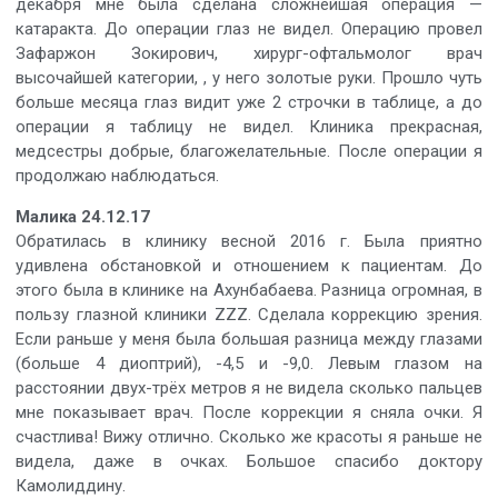
декабря мне была сделана сложнейшая операция —
катаракта. До операции глаз не видел. Операцию провел
Зафаржон Зокирович, хирург-офтальмолог врач
высочайшей категории, , у него золотые руки. Прошло чуть
больше месяца глаз видит уже 2 строчки в таблице, а до
операции я таблицу не видел. Клиника прекрасная,
медсестры добрые, благожелательные. После операции я
продолжаю наблюдаться.
Малика 24.12.17
Обратилась в клинику весной 2016 г. Была приятно
удивлена обстановкой и отношением к пациентам. До
этого была в клинике на Ахунбабаева. Разница огромная, в
пользу глазной клиники ZZZ. Сделала коррекцию зрения.
Если раньше у меня была большая разница между глазами
(больше 4 диоптрий), -4,5 и -9,0. Левым глазом на
расстоянии двух-трёх метров я не видела сколько пальцев
мне показывает врач. После коррекции я сняла очки. Я
счастлива! Вижу отлично. Сколько же красоты я раньше не
видела, даже в очках. Большое спасибо доктору
Камолиддину.