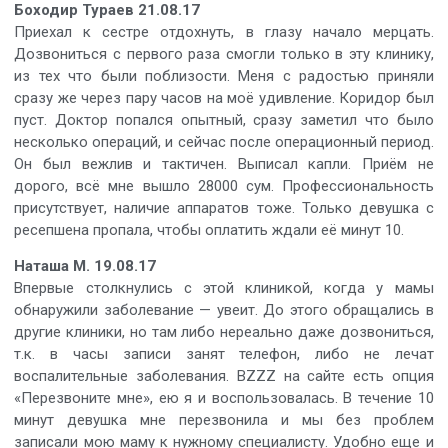
Боходир Тураев 21.08.17
Приехал к сестре отдохнуть, в глазу начало мерцать.
Дозвониться с первого раза смогли только в эту клинику,
из тех что были поблизости. Меня с радостью приняли
сразу же через пару часов на моё удивление. Коридор был
пуст. Доктор попался опытный, сразу заметил что было
несколько операций, и сейчас после операционный период.
Он был вежлив и тактичен. Выписал капли. Приём не
дорого, всё мне вышло 28000 сум. Профессиональность
присутствует, наличие аппаратов тоже. Только девушка с
ресепшена пропала, чтобы оплатить ждали её минут 10.
Наташа М. 19.08.17
Впервые столкнулись с этой клиникой, когда у мамы
обнаружили заболевание — увеит. До этого обращались в
другие клиники, но там либо нереально даже дозвониться,
т.к. в часы записи занят телефон, либо не лечат
воспалительные заболевания. ВZZZ на сайте есть опция
«Перезвоните мне», ею я и воспользовалась. В течение 10
минут девушка мне перезвонила и мы без проблем
записали мою маму к нужному специалисту. Удобно еще и